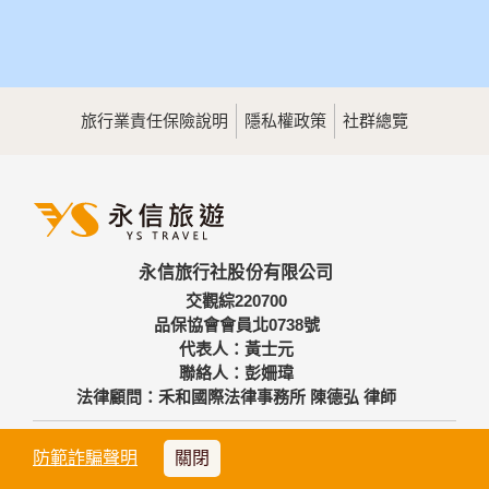
旅行業責任保險說明
隱私權政策
社群總覽
永信旅行社股份有限公司
交觀綜220700
品保協會會員北0738號
代表人：黃士元
聯絡人：彭姍瑋
法律顧問：禾和國際法律事務所 陳德弘 律師
台北總公司
防範詐騙聲明
關閉