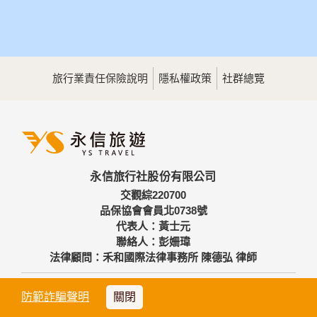
旅行業責任保險說明
隱私權政策
社群總覽
永信旅行社股份有限公司
交觀綜220700
品保協會會員北0738號
代表人：黃士元
聯絡人：彭姍瑋
法律顧問：禾和國際法律事務所 陳德弘 律師
台北總公司
防範詐騙聲明
關閉