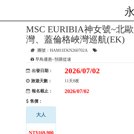
MSC EURIBIA神女號
灣、蓋倫格峽灣巡航(EK)
團號：HAM11EKN260702A
早鳥優惠~預購從速
2026/07/02
出發日期：
旅遊天數：
11天8夜
2026/07/02
報名截止：
售價：
大人
NT$169,900