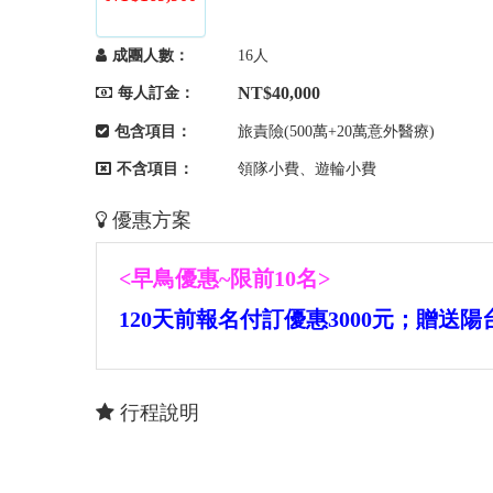
成團人數：
16人
NT$40,000
每人訂金：
包含項目：
旅責險(500萬+20萬意外醫療)
不含項目：
領隊小費、遊輪小費
優惠方案
<早鳥優惠~限前10名>
120天前報名付訂優惠3000元；贈送陽
行程說明