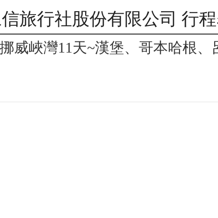
永信旅行社股份有限公司 行程
~北歐挪威峽灣11天~漢堡、哥本哈