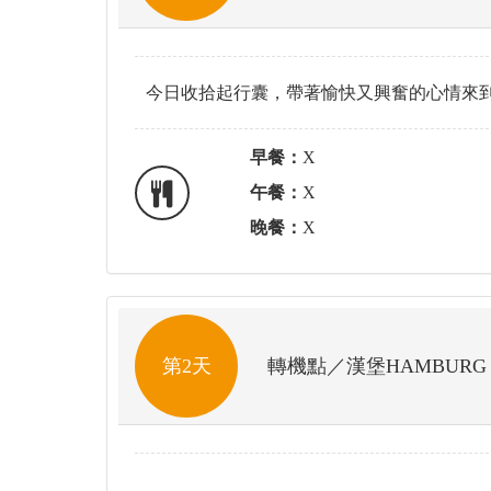
今日收拾起行囊，帶著愉快又興奮的心情來
早餐：
X
午餐：
X
晚餐：
X
第2天
轉機點／漢堡HAMBURG