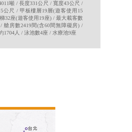
011噸 / 長度331公尺 / 寬度43公尺 /
.5公尺 / 甲板樓層19層(遊客使用15
 電梯32座(遊客使用19座) / 最大載客數
人 / 艙房數2419間(含60間無障礙房) /
1704人 / 泳池數4座 / 水療池9座