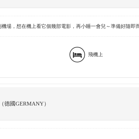
到機場，想在機上看它個幾部電影，再小睡一會兒～準備好隨即
飛機上
（德國GERMANY）