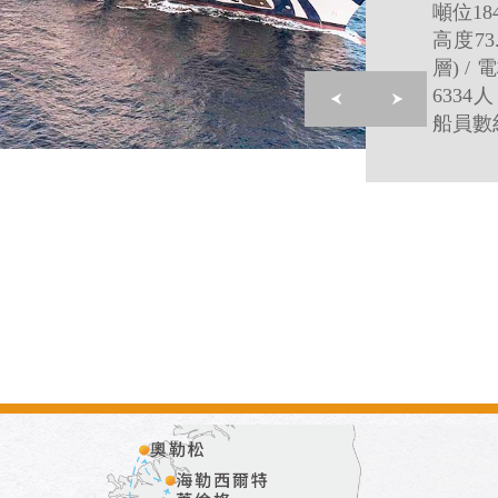
噸位184
高度73
層) /
6334
船員數約